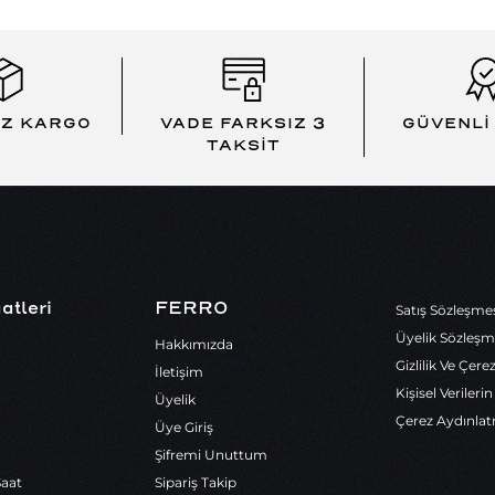
İZ KARGO
VADE FARKSIZ 3
GÜVENLİ
TAKSİT
atleri
FERRO
Satış Sözleşme
Üyelik Sözleşm
Hakkımızda
Gizlilik Ve Çere
İletişim
Kişisel Veriler
Üyelik
Çerez Aydınla
Üye Giriş
Şifremi Unuttum
Saat
Sipariş Takip