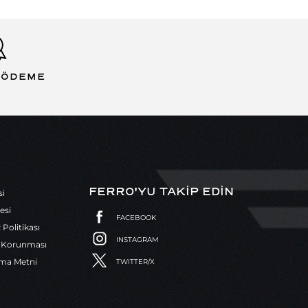
 ÖDEME
FERRO'YU TAKİP EDİN
si
esi
FACEBOOK
z Politikası
INSTAGRAM
in Korunması
tma Metni
TWITTER/X