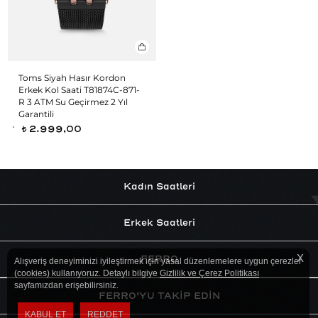
Toms Siyah Hasır Kordon
Erkek Kol Saati T81874C-871-
R 3 ATM Su Geçirmez 2 Yıl
Garantili
2.999,00
t
Kadın Saatleri
Erkek Saatleri
X
FERRO
Alışveriş deneyiminizi iyileştirmek için yasal düzenlemelere uygun çerezler
(cookies) kullanıyoruz. Detaylı bilgiye
Gizlilik ve Çerez Politikası
sayfamızdan erişebilirsiniz.
FERRO'YU TAKİP EDİN