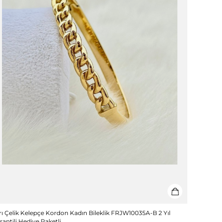
rı Çelik Kelepçe Kordon Kadın Bileklik FRJW10035A-B 2 Yıl
rantili Hediye Paketli