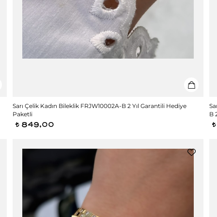
Sarı Çelik Kadın Bileklik FRJW10002A-B 2 Yıl Garantili Hediye
Sa
Paketli
B 
849,00
t
t