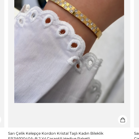
e
Sarı Çelik Kelepçe Kordon Kristal Taşlı Kadın Bileklik
Sa
FRJW10040A-B 2 Yıl Garantili Hediye Paketli
Ga