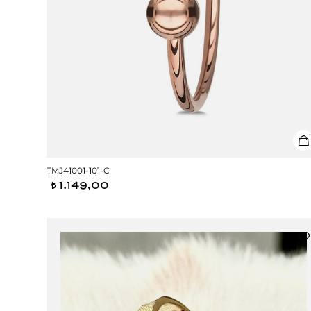
TMJ41001-101-C
1.149,00
t