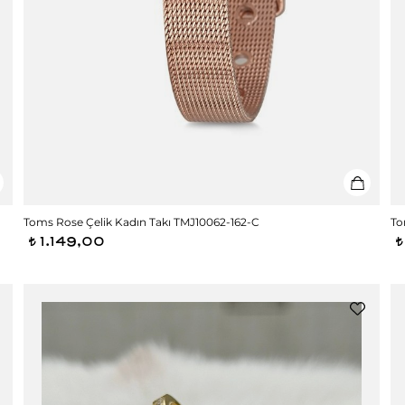
Toms Rose Çelik Kadın Takı TMJ10062-162-C
To
1.149,00
t
t