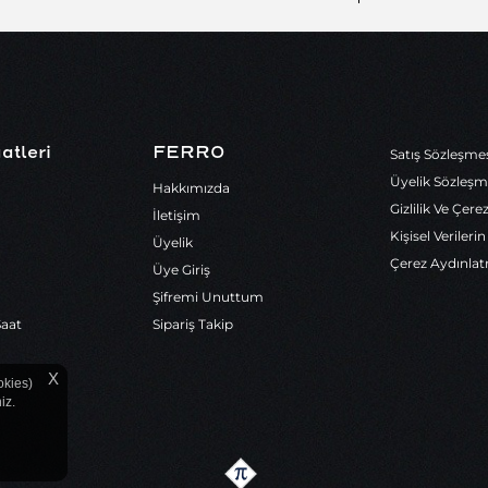
atleri
FERRO
Satış Sözleşme
Üyelik Sözleşm
Hakkımızda
Gizlilik Ve Çere
İletişim
Kişisel Veriler
Üyelik
Çerez Aydınla
Üye Giriş
Şifremi Unuttum
Saat
Sipariş Takip
X
okies)
iz.