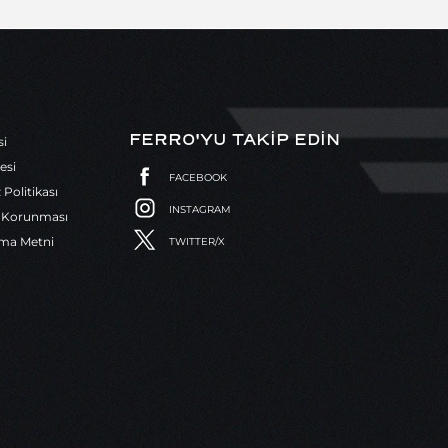
FERRO'YU TAKİP EDİN
si
esi
FACEBOOK
z Politikası
INSTAGRAM
in Korunması
tma Metni
TWITTER/X