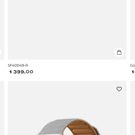
SF40049-R
Gü
399,00
t
t