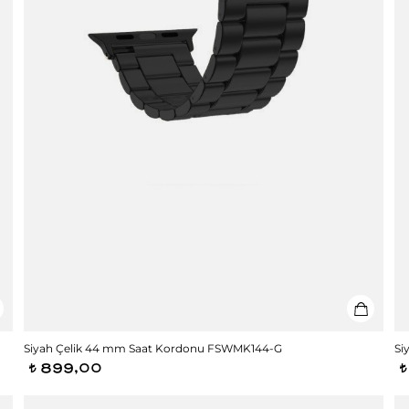
Siyah Çelik 44 mm Saat Kordonu FSWMK144-G
Si
899,00
t
t