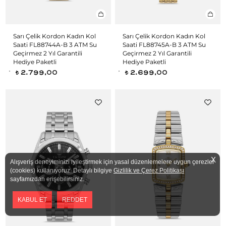
Sarı Çelik Kordon Kadın Kol
Sarı Çelik Kordon Kadın Kol
Saati FL88744A-B 3 ATM Su
Saati FL88745A-B 3 ATM Su
Geçirmez 2 Yıl Garantili
Geçirmez 2 Yıl Garantili
Hediye Paketli
Hediye Paketli
2.799,00
2.699,00
t
t
X
Alışveriş deneyiminizi iyileştirmek için yasal düzenlemelere uygun çerezler
(cookies) kullanıyoruz. Detaylı bilgiye
Gizlilik ve Çerez Politikası
sayfamızdan erişebilirsiniz.