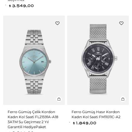
3.549,00
t
Ferro Gümüş Çelik Kordon
Ferro Gümüş Hasır Kordon
Kadın Kol Saati FL21591A-A18
Kadın Kol Saati FM11011C-A2
3ATM Su Geçirmez 2 Yıl
1.849,00
t
Garantili HediyePaket