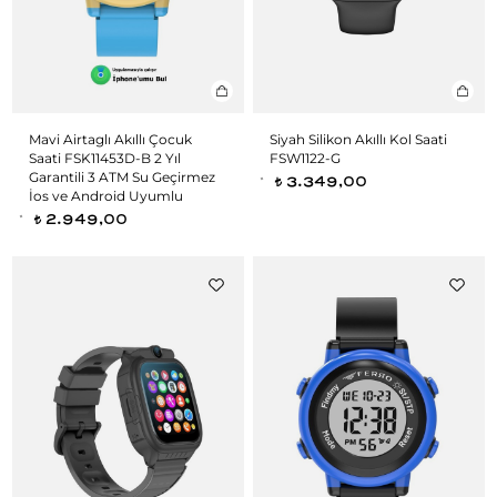
Mavi Airtaglı Akıllı Çocuk
Siyah Silikon Akıllı Kol Saati
Saati FSK11453D-B 2 Yıl
FSW1122-G
Garantili 3 ATM Su Geçirmez
3.349,00
t
İos ve Android Uyumlu
2.949,00
t