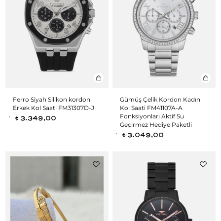
Ferro Siyah Silikon kordon
Gümüş Çelik Kordon Kadın
Erkek Kol Saati FM31307D-J
Kol Saati FM41107A-A
Fonksiyonları Aktif Su
3.349,00
t
Geçirmez Hediye Paketli
3.049,00
t