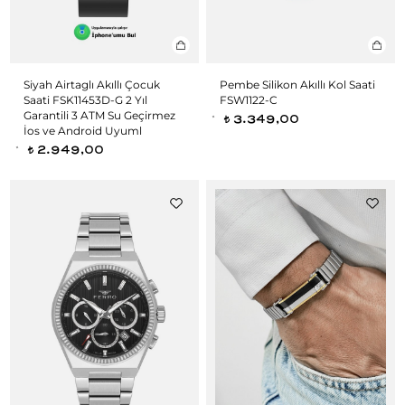
Siyah Airtaglı Akıllı Çocuk
Pembe Silikon Akıllı Kol Saati
Saati FSK11453D-G 2 Yıl
FSW1122-C
Garantili 3 ATM Su Geçirmez
3.349,00
t
İos ve Android Uyuml
2.949,00
t