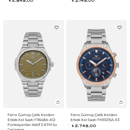
2.849,00
3.149,00
t
t
Ferro Gümüş Çelik Kordon
Ferro Gümüş Çelik Kordon
Erkek Kol Saati F11648A-A12
Erkek Kol Saati FM31215A-E3
Fonksiyonları Aktif 3 ATM Su
2.749,00
t
Geçirmez