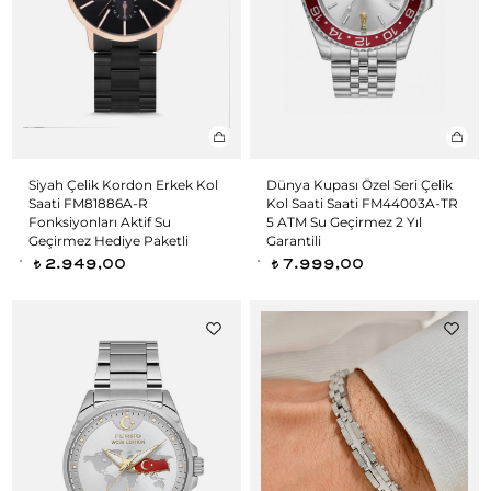
Siyah Çelik Kordon Erkek Kol
Dünya Kupası Özel Seri Çelik
Saati FM81886A-R
Kol Saati Saati FM44003A-TR
Fonksiyonları Aktif Su
5 ATM Su Geçirmez 2 Yıl
Geçirmez Hediye Paketli
Garantili
2.949,00
7.999,00
t
t