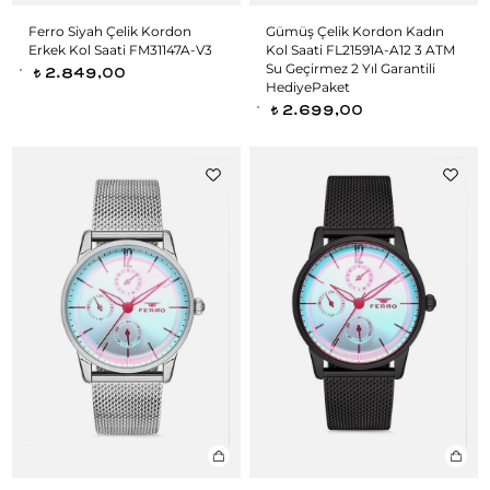
Ferro Siyah Çelik Kordon
Gümüş Çelik Kordon Kadın
Erkek Kol Saati FM31147A-V3
Kol Saati FL21591A-A12 3 ATM
Su Geçirmez 2 Yıl Garantili
2.849,00
t
HediyePaket
2.699,00
t