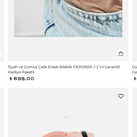
ı
Siyah ve Gümüş Çelik Erkek Bileklik FRJ10192A-J 2 Yıl Garantili
Gü
Hediye Paketli
Ge
699,00
t
t