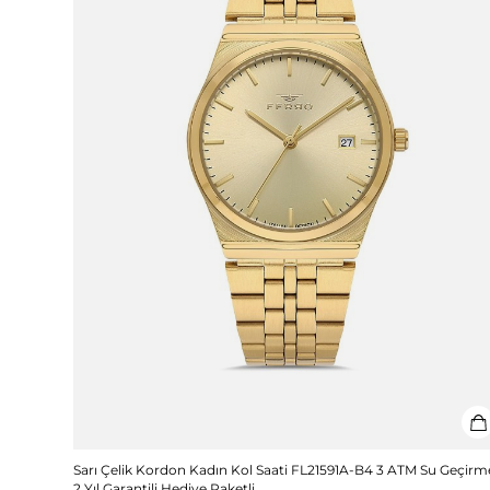
Sarı Çelik Kordon Kadın Kol Saati FL21591A-B4 3 ATM Su Geçirm
2 Yıl Garantili Hediye Paketli