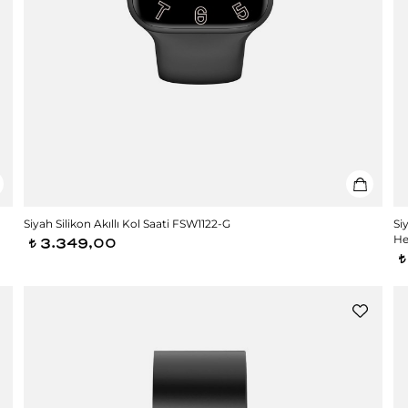
Siyah Silikon Akıllı Kol Saati FSW1122-G
Si
He
3.349,00
t
t