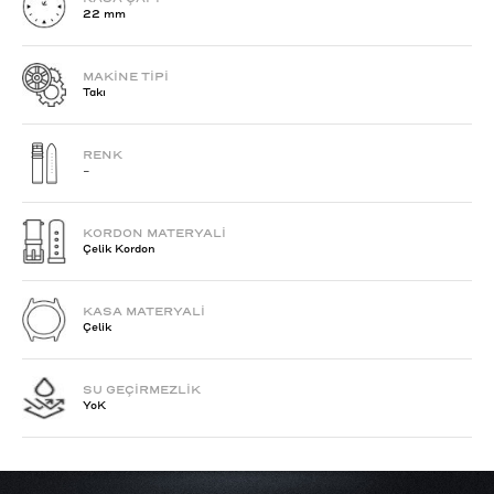
22 mm
MAKİNE TİPİ
Takı
RENK
-
KORDON MATERYALİ
Çelik Kordon
KASA MATERYALİ
Çelik
SU GEÇİRMEZLİK
YoK