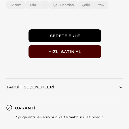
22 mm
Takı
-
Çelik Kordon
Çelik
YoK
TAKSİT SEÇENEKLERİ
GARANTİ
2 yıl garanti ile Ferro’nun kalite taahhüdü altındadır.