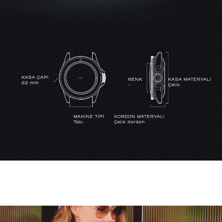
KASA ÇAPI
RENK
KASA MATERYALİ
22 mm
-
Çelik
MAKİNE TİPİ
KORDON MATERYALİ
Takı
Çelik Kordon
SU GEÇİRMEZLİK
YoK