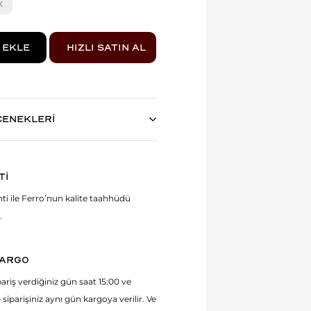
K
ÇENEKLERİ
Tİ
anti ile Ferro’nun kalite taahhüdü
.
KARGO
ariş verdiğiniz gün saat 15:00 ve
 siparişiniz aynı gün kargoya verilir. Ve