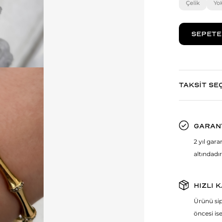
Çelik
Yo
TAKSİT SE
GARAN
2 yıl gar
altındadır
HIZLI 
Ürünü sip
öncesi ise