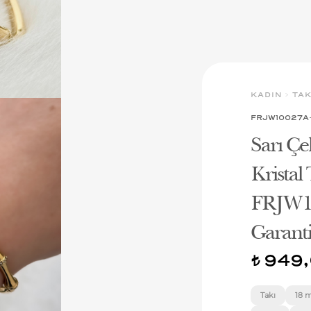
KADIN
>
TAK
FRJW10027A
Sarı Çe
Kristal 
FRJW10
Garanti
949,
t
Takı
18 