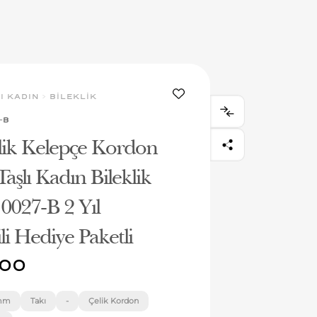
I KADIN
>
BİLEKLİK
-B
lik Kelepçe Kordon
Taşlı Kadın Bileklik
027-B 2 Yıl
li Hediye Paketli
00
mm
Takı
-
Çelik Kordon