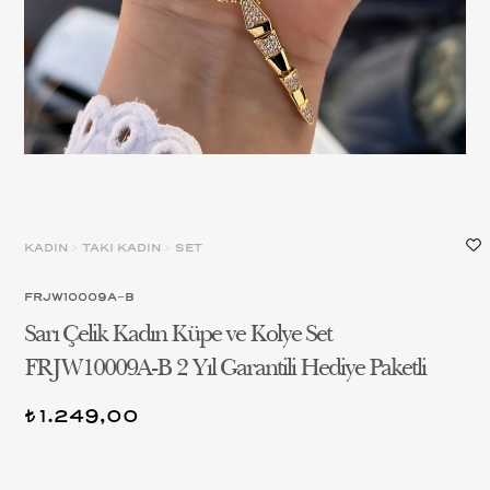
KADIN
>
TAKI KADIN
>
SET
FRJW10009A-B
Sarı Çelik Kadın Küpe ve Kolye Set
FRJW10009A-B 2 Yıl Garantili Hediye Paketli
1.249,00
t