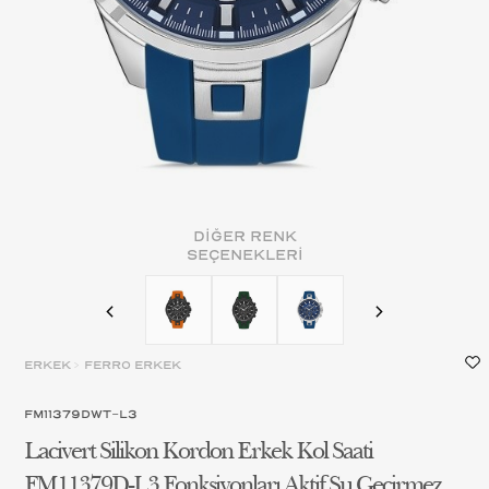
DİĞER RENK
SEÇENEKLERİ
ERKEK
>
FERRO ERKEK
FM11379DWT-L3
Lacivert Silikon Kordon Erkek Kol Saati
FM11379D-L3 Fonksiyonları Aktif Su Geçirmez