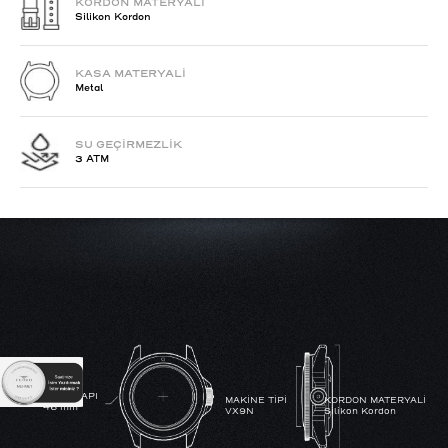
KORDON MATERYALİ
Silikon Kordon
KASA MATERYALİ
Metal
SU GEÇİRMEZLİK
3 ATM
KASA ÇAPI
MAKİNE TİPİ
KORDON MATERYALİ
46 mm
VX9N
Silikon Kordon