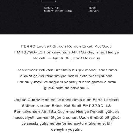
CAM CİNSİ
RENK
Mineral Kristal Cam
Lacivert
KASA MATERYALİ
SU GEÇİRMEZLİK
Metal
3 ATM
FERRO Lacivert Silikon Kordon Erkek Kol Saati
FM11379D-L3 Fonksiyonları Aktif Su Geçirmez Hediye
Paketli — Işıltılı Stil, Zarif Dokunuş
Paslanmaz çelikten üretilmiş bu şık model; sade ama
dikkat çekici tasarımıyla her bilekte prestij sunar.
Parlak yüzeyi ve sağlam yapısıyla hem görsel olarak
güçlü hem de dayanıklı.
Japon Quartz Makine ile donatılmış olan Ferro Lacivert
Silikon Kordon Erkek Kol Saati FM11379D-L3
Fonksiyonları Aktif Su Geçirmez Hediye Paketli, yüksek
hassasiyetli zaman ölçümü sunar. Uzun ömürlü pil gücü
ve sessiz çalışma performansıyla mükemmel bir
deneyim yaşatır.