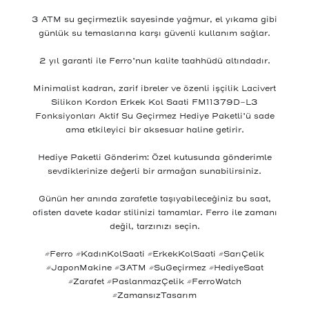
3 ATM su geçirmezlik sayesinde yağmur, el yıkama gibi
günlük su temaslarına karşı güvenli kullanım sağlar.
2 yıl garanti ile Ferro’nun kalite taahhüdü altındadır.
Minimalist kadran, zarif ibreler ve özenli işçilik Lacivert
Silikon Kordon Erkek Kol Saati FM11379D-L3
Fonksiyonları Aktif Su Geçirmez Hediye Paketli’ü sade
ama etkileyici bir aksesuar haline getirir.
Hediye Paketli Gönderim: Özel kutusunda gönderimle
sevdiklerinize değerli bir armağan sunabilirsiniz.
Günün her anında zarafetle taşıyabileceğiniz bu saat,
ofisten davete kadar stilinizi tamamlar. Ferro ile zamanı
değil, tarzınızı seçin.
#Ferro #KadınKolSaati #ErkekKolSaati #SarıÇelik
#JaponMakine #3ATM #SuGeçirmez #HediyeSaat
#Zarafet #PaslanmazÇelik #FerroWatch
#ZamansızTasarım