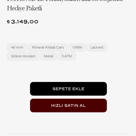
Hediye Paketli
3.149,00
t
46 mm
Mineral Kristal Cam
VX9N
Lacivert
Silikon Kordon
Metal
3 ATM