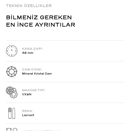
TEKNİK ÖZELLİKLER
BİLMENİZ GEREKEN
EN İNCE AYRINTILAR
KASA ÇAPI
46 mm
CAM CİNSİ
Mineral Kristal Cam
MAKİNE TİPİ
VX9N
RENK
Lacivert