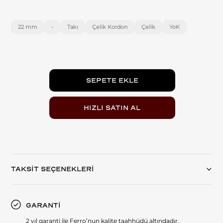
22 mm
-
Takı
Çelik Kordon
Çelik
YoK
TAKSİT SEÇENEKLERİ
GARANTİ
2 yıl garanti ile Ferro’nun kalite taahhüdü altındadır.