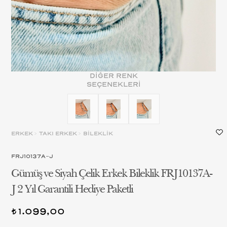
DİĞER RENK
SEÇENEKLERİ
ERKEK
>
TAKI ERKEK
>
BİLEKLİK
FRJ10137A-J
Gümüş ve Siyah Çelik Erkek Bileklik FRJ10137A-
J 2 Yıl Garantili Hediye Paketli
1.099,00
t