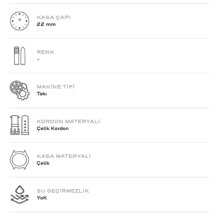
KASA ÇAPI
22 mm
RENK
-
MAKİNE TİPİ
Takı
KORDON MATERYALİ
Çelik Kordon
KASA MATERYALİ
Çelik
SU GEÇİRMEZLİK
YoK