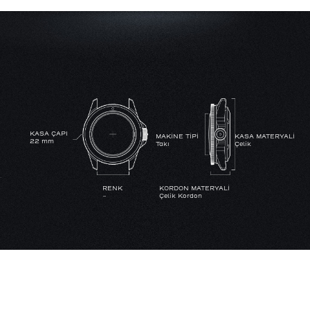
KASA ÇAPI
MAKİNE TİPİ
KASA MATERYALİ
22 mm
Takı
Çelik
RENK
KORDON MATERYALİ
-
Çelik Kordon
SU GEÇİRMEZLİK
YoK