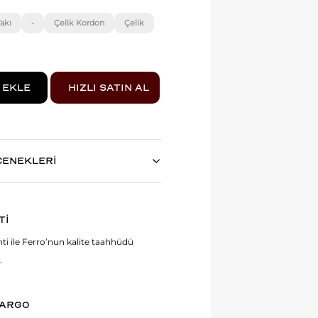
akı
-
Çelik Kordon
Çelik
ÇENEKLERİ
Tİ
anti ile Ferro’nun kalite taahhüdü
.
KARGO