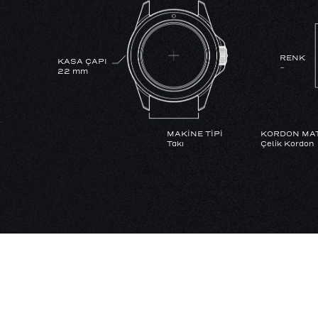
RENK
KASA ÇAPI
-
22 mm
MAKİNE TİPİ
KORDON MA
Takı
Çelik Kordon
SU GEÇİRMEZLİK
YoK