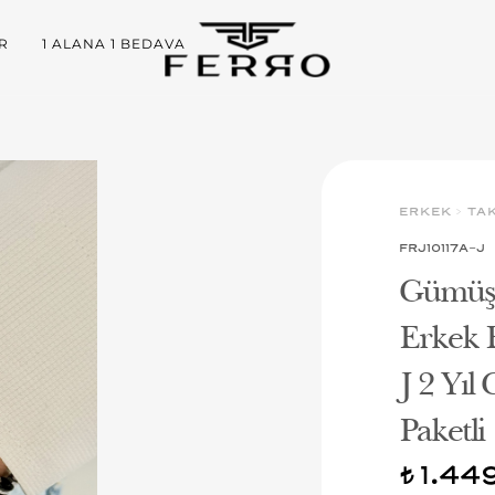
R
1 ALANA 1 BEDAVA
ERKEK
>
TA
FRJ10117A-J
Gümüş 
Erkek 
J 2 Yıl
Paketli
1.44
t