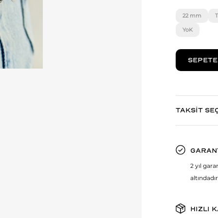
22 mm
T
YoK
TAKSİT SE
GARAN
2 yıl gar
altındadır
HIZLI 