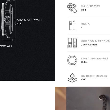
MAKİNE TİPİ
Takı
KASA MATERYALİ
Çelik
RENK
-
KORDON MATERYA
Çelik Kordon
TERYALİ
KASA MATERYALİ
Çelik
SU GEÇİRMEZLİK
YoK