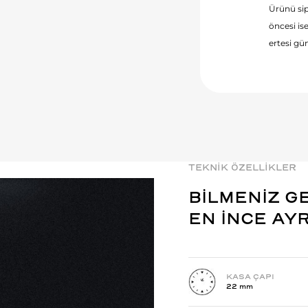
Ürünü sip
öncesi ise
ertesi gün
TEKNİK ÖZELLİKLER
BİLMENİZ G
EN İNCE AY
KASA ÇAPI
22 mm