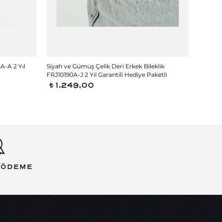
A-A 2 Yıl
Siyah ve Gümüş Çelik Deri Erkek Bileklik
Gun Çeli
FRJ10190A-J 2 Yıl Garantili Hediye Paketli
Hediye 
1.249,00
1.2
t
t
 ÖDEME