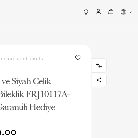
KI ERKEK
>
BİLEKLİK
ve Siyah Çelik
Bileklik FRJ10117A-
 Garantili Hediye
9,00