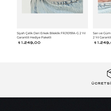
10164A-
Siyah Çelik Deri Erkek Bileklik FRJ10191A-G 2 Yıl
Sarı ve Güm
Garantili Hediye Paketli
2 Yıl Garanti
1.249,00
1.249
t
t
ÜCRETS