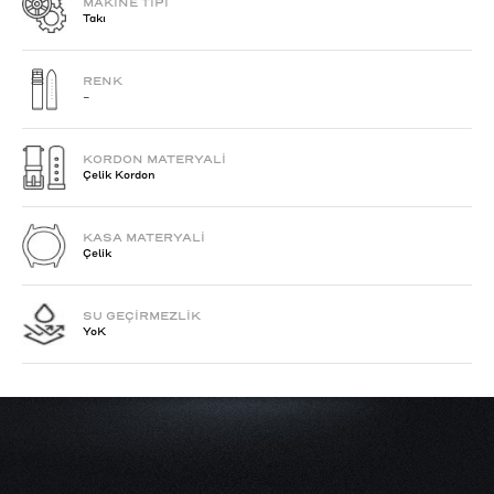
MAKİNE TİPİ
Takı
RENK
-
KORDON MATERYALİ
Çelik Kordon
KASA MATERYALİ
Çelik
SU GEÇİRMEZLİK
YoK