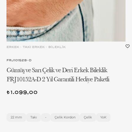
ERKEK
>
TAKI ERKEK
>
BİLEKLİK
FRJ10152B-D
Gümüş ve Sarı Çelik ve Deri Erkek Bileklik
FRJ10152A-D 2 Yıl Garantili Hediye Paketli
1.099,00
t
22 mm
Takı
-
Çelik Kordon
Çelik
YoK