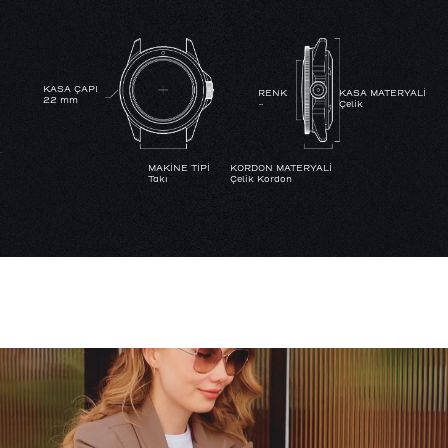
KASA ÇAPI
RENK
KASA MATERYALİ
22 mm
-
Çelik
MAKİNE TİPİ
KORDON MATERYALİ
Takı
Çelik Kordon
SU GEÇİRMEZLİK
YoK