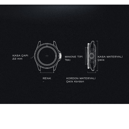
KASA ÇAPI
MAKİNE TİPİ
KASA MATERYALİ
22 mm
Takı
Çelik
RENK
KORDON MATERYALİ
-
Çelik Kordon
SU GEÇİRMEZLİK
YoK