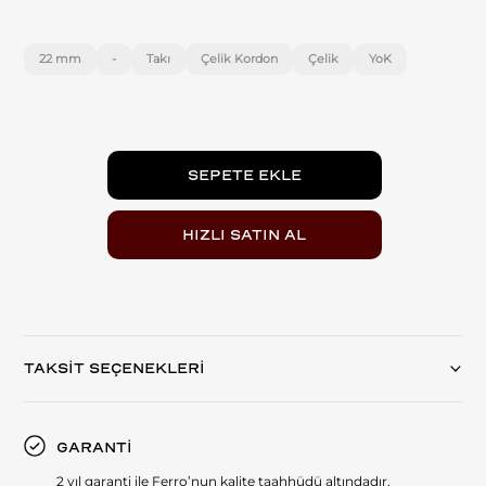
22 mm
-
Takı
Çelik Kordon
Çelik
YoK
TAKSİT SEÇENEKLERİ
GARANTİ
2 yıl garanti ile Ferro’nun kalite taahhüdü altındadır.