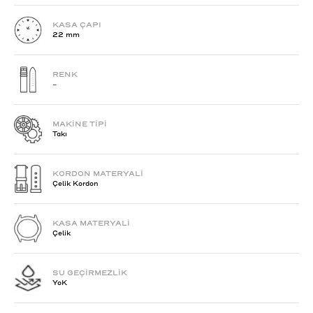
KASA ÇAPI
22 mm
RENK
-
MAKİNE TİPİ
Takı
KORDON MATERYALİ
Çelik Kordon
KASA MATERYALİ
Çelik
SU GEÇİRMEZLİK
YoK