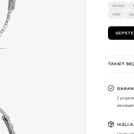
44 mm
VX9J
Çe
TAKSİT SE
GARAN
2 yıl gar
altındadır
HIZLI 
Ürünü sip