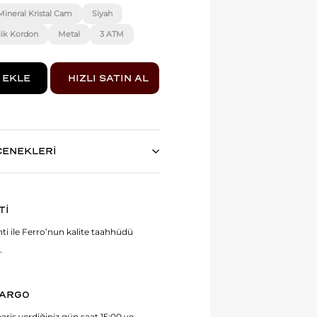
Mineral Kristal Cam
Siyah
lik Kordon
Metal
3 ATM
ÇENEKLERİ
Tİ
anti ile Ferro’nun kalite taahhüdü
.
KARGO
ariş verdiğiniz gün saat 15:00 ve