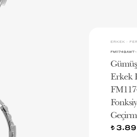
ERKEK
>
FE
FM11749AWT
Gümüş 
Erkek K
FM117
Fonksiy
Geçirme
3.89
t