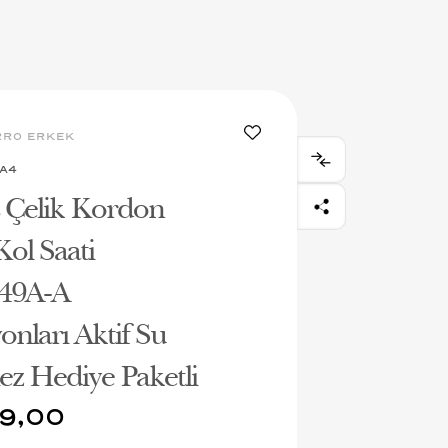
RRO ERKEK
-A4
Çelik Kordon
ol Saati
49A-A
onları Aktif Su
z Hediye Paketli
9,00