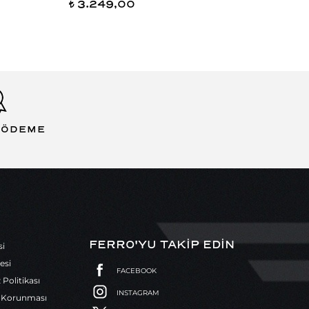
3.249,00
4.0
t
t
 ÖDEME
FERRO'YU TAKİP EDİN
si
esi
FACEBOOK
z Politikası
INSTAGRAM
in Korunması