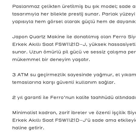
Paslanmaz çelikten üretilmiş bu şık model; sade a
tasarımıyla her bilekte prestij sunar. Parlak yüzey
yapısıyla hem görsel olarak güçlü hem de dayanıkl
Japon Quartz Makine ile donatılmış olan Ferro Si
Erkek Akıllı Saat FSW1121D-J, yüksek hassasiyet
sunar. Uzun ömürlü pil gücü ve sessiz çalışma pe
mükemmel bir deneyim yaşatır.
3 ATM su geçirmezlik sayesinde yağmur, el yıkam
temaslarına karşı güvenli kullanım sağlar.
2 yıl garanti ile Ferro’nun kalite taahhüdü altındadı
Minimalist kadran, zarif ibreler ve özenli işçilik S
Erkek Akıllı Saat FSW1121D-J’ü sade ama etkileyic
haline getirir.