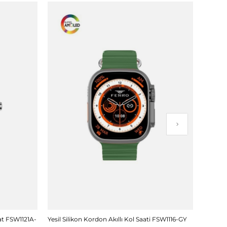
at FSW1121A-
Yesil Silikon Kordon Akıllı Kol Saati FSW1116-GY
Sarı Ce