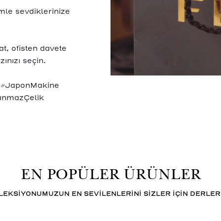
le sevdiklerinize
t, ofisten davete
zınızı seçin.
k #JaponMakine
anmazÇelik
EN POPÜLER ÜRÜNLER
LEKSİYONUMUZUN EN SEVİLENLERİNİ SİZLER İÇİN DERLER