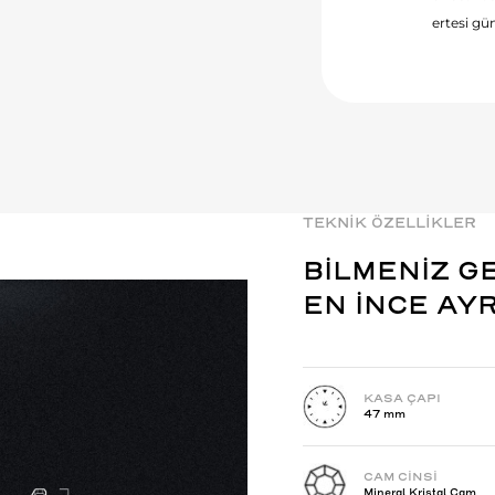
ertesi gün
TEKNİK ÖZELLİKLER
BİLMENİZ G
EN İNCE AY
KASA ÇAPI
47 mm
CAM CİNSİ
Mineral Kristal Cam