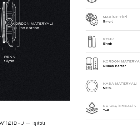
MAKİNE TİPİ
Smart
KORDON MATERYALİ
Silikon Kordon
RENK
Siyah
RENK
Siyah
KORDON MATERYA
Silikon Kordon
KASA MATERYALİ
Metal
SU GEÇİRMEZLİK
YoK
1121D-J — Işıltılı