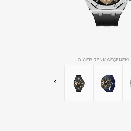
DİĞER RENK SEÇENEKL