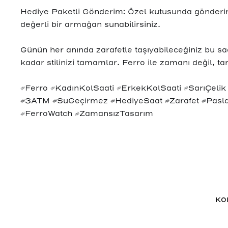
Hediye Paketli Gönderim: Özel kutusunda gönderim
değerli bir armağan sunabilirsiniz.
Günün her anında zarafetle taşıyabileceğiniz bu saa
kadar stilinizi tamamlar. Ferro ile zamanı değil, tar
#Ferro #KadınKolSaati #ErkekKolSaati #SarıÇeli
#3ATM #SuGeçirmez #HediyeSaat #Zarafet #Pasl
#FerroWatch #ZamansızTasarım
KO