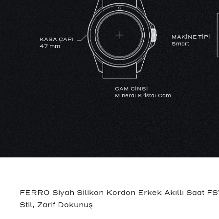
MAKİNE TİPİ
KASA ÇAPI
Smart
47 mm
CAM CİNSİ
Mineral Kristal Cam
KASA MATERYALİ
SU GEÇİRMEZLİK
Metal
YoK
FERRO Siyah Silikon Kordon Erkek Akıllı Saat FSW
Stil, Zarif Dokunuş