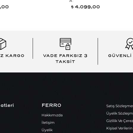
A
,00
4.099,00
t
İZ KARGO
VADE FARKSIZ 3
GÜVENLİ
TAKSİT
atleri
FERRO
Satış Sözleşme
Üyelik Sözleşm
Hakkımızda
Gizlilik Ve Çere
İletişim
Kişisel Veriler
Üyelik