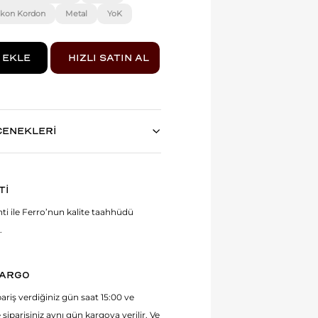
likon Kordon
Metal
YoK
ÇENEKLERİ
Tİ
anti ile Ferro’nun kalite taahhüdü
.
KARGO
ariş verdiğiniz gün saat 15:00 ve
 siparişiniz aynı gün kargoya verilir. Ve