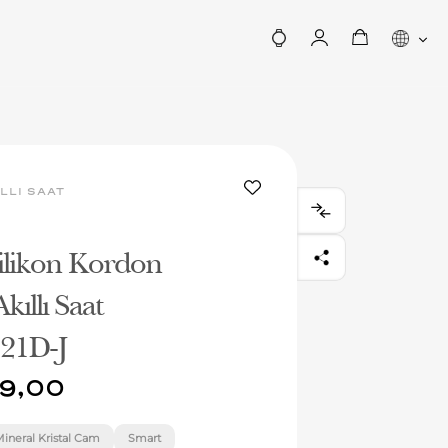
LLI SAAT
ilikon Kordon
kıllı Saat
21D-J
9,00
ineral Kristal Cam
Smart