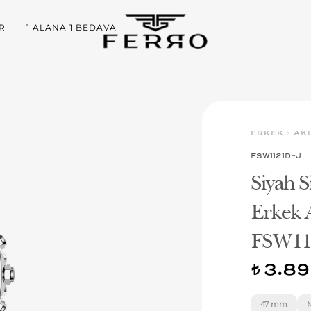
R
1 ALANA 1 BEDAVA
ERKEK
>
AKI
FSW1121D-J
Siyah S
Erkek A
FSW11
3.89
t
47 mm
M