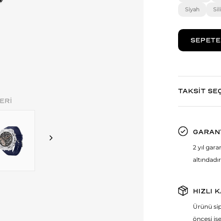
Siyah
Si
TAKSİT SE
ERİ
GARAN
2 yıl gar
altındadır
HIZLI 
Ürünü sip
öncesi ise