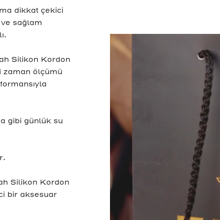
ma dikkat çekici
i ve sağlam
ı.
yah Silikon Kordon
li zaman ölçümü
rformansıyla
a gibi günlük su
r.
iyah Silikon Kordon
i bir aksesuar