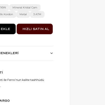
VX9N
Mineral Kristal Cam
lik Kordon
Metal
3 ATM
ÇENEKLERİ
Tİ
anti ile Ferro’nun kalite taahhüdü
.
KARGO