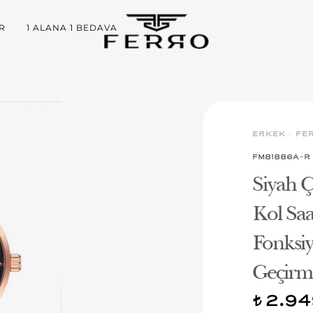
R
1 ALANA 1 BEDAVA
ERKEK
>
FE
FM81886A-R
Siyah 
Kol Sa
Fonksiy
Geçirme
2.94
t