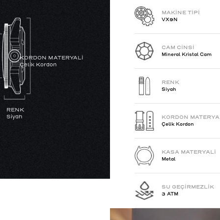
MAKİNE TİPİ
VX9N
CAM CİNSİ
Mineral Kristal Cam
KORDON MATERYALİ
Çelik Kordon
RENK
Siyah
RENK
Siyah
KORDON MATERYA
Çelik Kordon
KASA MATERYALİ
Metal
SU GEÇİRMEZLİK
3 ATM