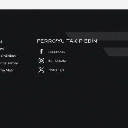
FERRO'YU TAKİP EDİN
si
esi
FACEBOOK
z Politikası
INSTAGRAM
in Korunması
tma Metni
TWITTER/X