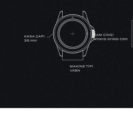
CAM CİNSİ
KASA ÇAPI
Mineral Kristal Cam
35 mm
MAKİNE TİPİ
VX9N
KASA MATERYALİ
SU GEÇİRMEZLİK
Metal
3 ATM