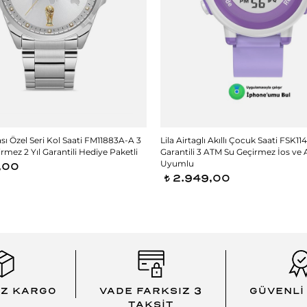
ı Özel Seri Kol Saati FM11883A-A 3
Lila Airtaglı Akıllı Çocuk Saati FSK11
mez 2 Yıl Garantili Hediye Paketli
Garantili 3 ATM Su Geçirmez İos ve
Uyumlu
,00
2.949,00
t
İZ KARGO
VADE FARKSIZ 3
GÜVENLİ
TAKSİT