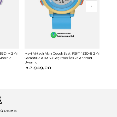
453D-M 2 Yıl
Mavi Airtaglı Akıllı Çocuk Saati FSK11453D-B 2 Yıl
Siyah Ai
 Android
Garantili 3 ATM Su Geçirmez İos ve Android
Yıl Gar
Uyumlu
Uyuml
2.949,00
2.9
t
t
 ÖDEME