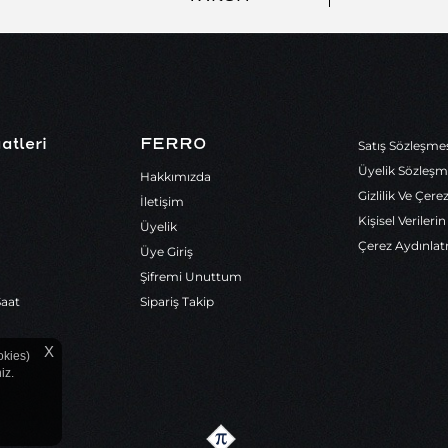
atleri
FERRO
Satış Sözleşme
Üyelik Sözleşm
Hakkımızda
Gizlilik Ve Çere
İletişim
Kişisel Veriler
Üyelik
Çerez Aydınla
Üye Giriş
Şifremi Unuttum
Saat
Sipariş Takip
X
okies)
iz.