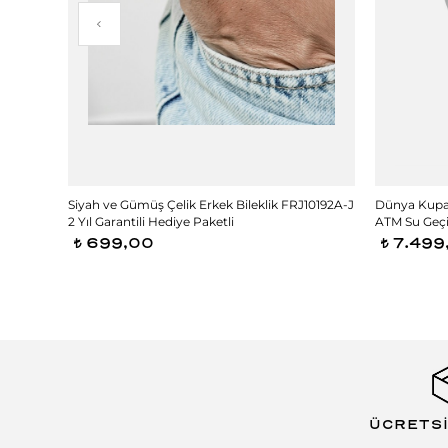
11630A-
Siyah ve Gümüş Çelik Erkek Bileklik FRJ10192A-J
Dünya Kupas
diye
2 Yıl Garantili Hediye Paketli
ATM Su Geçir
699,00
7.499
t
t
ÜCRETS