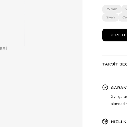
35 mm
Siyah
Çe
ERİ
TAKSİT SE
GARAN
2 yıl gar
altındadır
HIZLI 