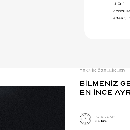
Ürünü sip
öncesi ise
ertesi gün
TEKNİK ÖZELLİKLER
BİLMENİZ G
EN İNCE AY
KASA ÇAPI
35 mm