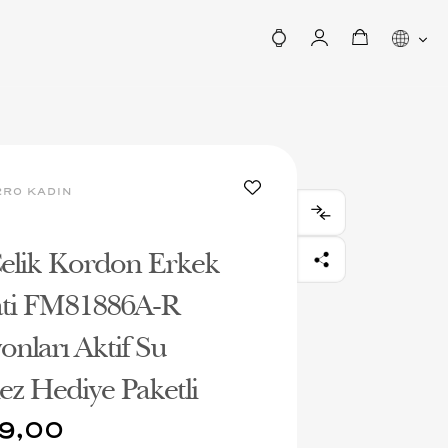
RRO KADIN
Çelik Kordon Erkek
ati FM81886A-R
onları Aktif Su
z Hediye Paketli
9,00