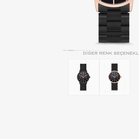
DİĞER RENK SEÇENEKL