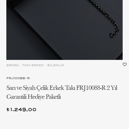
ERKEK
>
TAKI ERKEK
>
BİLEKLİK
FRJ10088-R
Sarı ve Siyah Çelik Erkek Takı FRJ10088-R 2 Yıl
Garantili Hediye Paketli
1.249,00
t