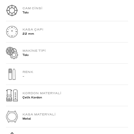
CAM CİNSİ
Takı
KASA ÇAPI
22 mm
MAKİNE TİPİ
Takı
RENK
-
KORDON MATERYALİ
Çelik Kordon
KASA MATERYALİ
Metal