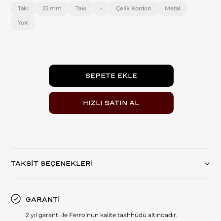
Takı
22 mm
Takı
-
Çelik Kordon
Metal
YoK
TAKSİT SEÇENEKLERİ
GARANTİ
2 yıl garanti ile Ferro’nun kalite taahhüdü altındadır.