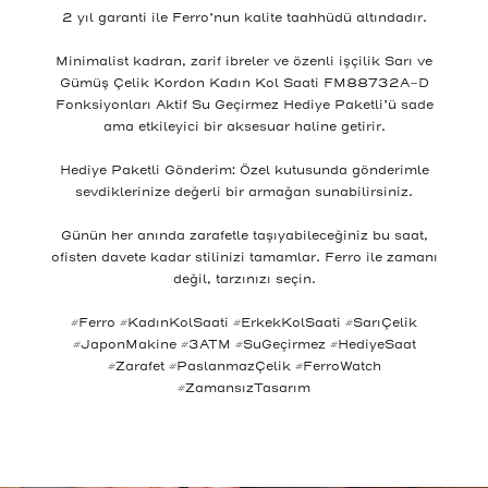
2 yıl garanti ile Ferro’nun kalite taahhüdü altındadır.
Minimalist kadran, zarif ibreler ve özenli işçilik Sarı ve
Gümüş Çelik Kordon Kadın Kol Saati FM88732A-D
Fonksiyonları Aktif Su Geçirmez Hediye Paketli’ü sade
ama etkileyici bir aksesuar haline getirir.
Hediye Paketli Gönderim: Özel kutusunda gönderimle
sevdiklerinize değerli bir armağan sunabilirsiniz.
Günün her anında zarafetle taşıyabileceğiniz bu saat,
ofisten davete kadar stilinizi tamamlar. Ferro ile zamanı
değil, tarzınızı seçin.
#Ferro #KadınKolSaati #ErkekKolSaati #SarıÇelik
#JaponMakine #3ATM #SuGeçirmez #HediyeSaat
#Zarafet #PaslanmazÇelik #FerroWatch
#ZamansızTasarım