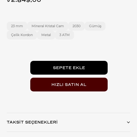
2.849,00
t
23 mm
Mineral Kristal Cam
2030
Gümüş
Çelik Kordon
Metal
3 ATM
TAKSİT SEÇENEKLERİ