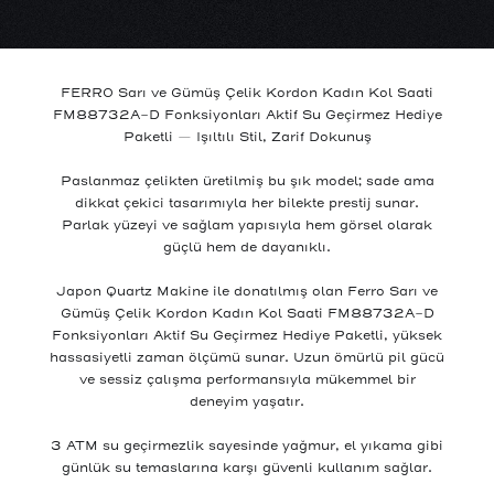
KASA MATERYALİ
SU GEÇİRMEZLİK
Metal
3 ATM
FERRO Sarı ve Gümüş Çelik Kordon Kadın Kol Saati
FM88732A-D Fonksiyonları Aktif Su Geçirmez Hediye
Paketli — Işıltılı Stil, Zarif Dokunuş
Paslanmaz çelikten üretilmiş bu şık model; sade ama
dikkat çekici tasarımıyla her bilekte prestij sunar.
Parlak yüzeyi ve sağlam yapısıyla hem görsel olarak
güçlü hem de dayanıklı.
Japon Quartz Makine ile donatılmış olan Ferro Sarı ve
Gümüş Çelik Kordon Kadın Kol Saati FM88732A-D
Fonksiyonları Aktif Su Geçirmez Hediye Paketli, yüksek
hassasiyetli zaman ölçümü sunar. Uzun ömürlü pil gücü
ve sessiz çalışma performansıyla mükemmel bir
deneyim yaşatır.
3 ATM su geçirmezlik sayesinde yağmur, el yıkama gibi
günlük su temaslarına karşı güvenli kullanım sağlar.