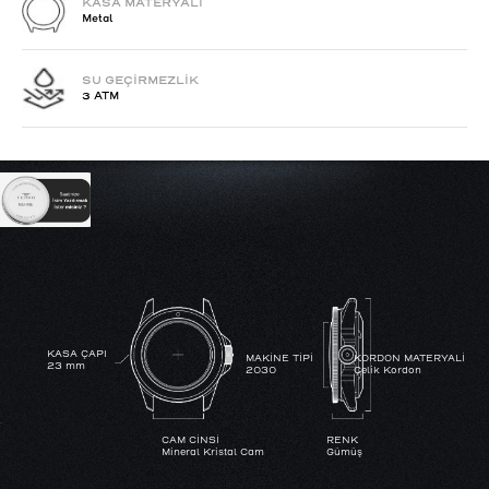
KASA MATERYALİ
Metal
SU GEÇİRMEZLİK
3 ATM
KASA ÇAPI
MAKİNE TİPİ
KORDON MATERYALİ
23 mm
2030
Çelik Kordon
CAM CİNSİ
RENK
Mineral Kristal Cam
Gümüş