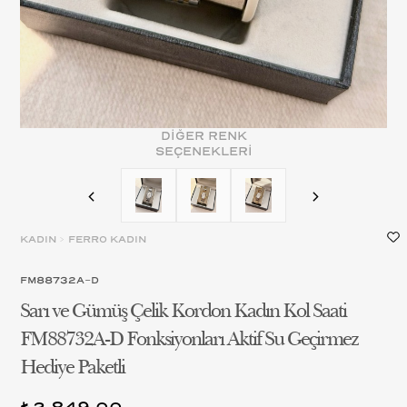
DİĞER RENK
SEÇENEKLERİ
KADIN
>
FERRO KADIN
FM88732A-D
Sarı ve Gümüş Çelik Kordon Kadın Kol Saati
FM88732A-D Fonksiyonları Aktif Su Geçirmez
Hediye Paketli