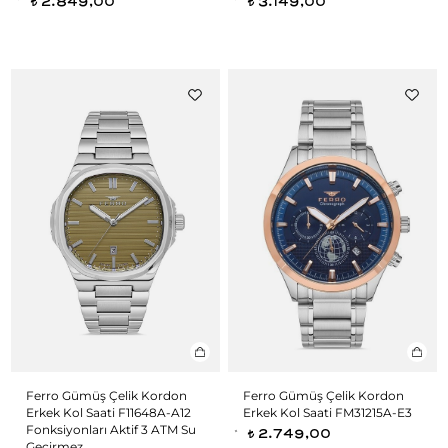
2.849,00
3.149,00
t
t
Ferro Gümüş Çelik Kordon
Ferro Gümüş Çelik Kordon
Erkek Kol Saati F11648A-A12
Erkek Kol Saati FM31215A-E3
Fonksiyonları Aktif 3 ATM Su
2.749,00
t
Geçirmez