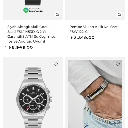
Siyah Airtaglı Akıllı Çocuk
Pembe Silikon Akıllı Kol Saati
Saati FSK11453D-G 2 Yıl
FSW1122-C
Garantili 3 ATM Su Geçirmez
3.349,00
t
İos ve Android Uyuml
2.949,00
t