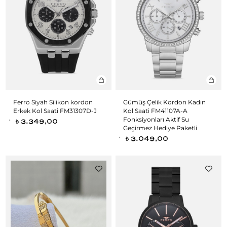
Ferro Siyah Silikon kordon
Gümüş Çelik Kordon Kadın
Erkek Kol Saati FM31307D-J
Kol Saati FM41107A-A
Fonksiyonları Aktif Su
3.349,00
t
Geçirmez Hediye Paketli
3.049,00
t