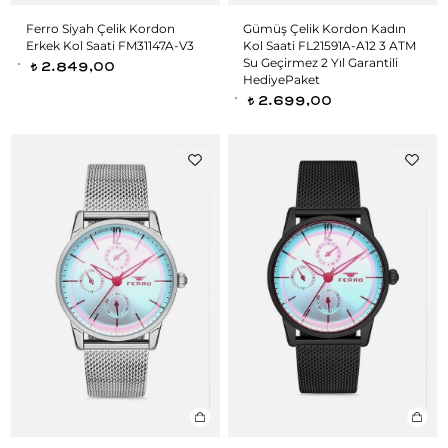
Ferro Siyah Çelik Kordon
Gümüş Çelik Kordon Kadın
Erkek Kol Saati FM31147A-V3
Kol Saati FL21591A-A12 3 ATM
Su Geçirmez 2 Yıl Garantili
2.849,00
t
HediyePaket
2.699,00
t