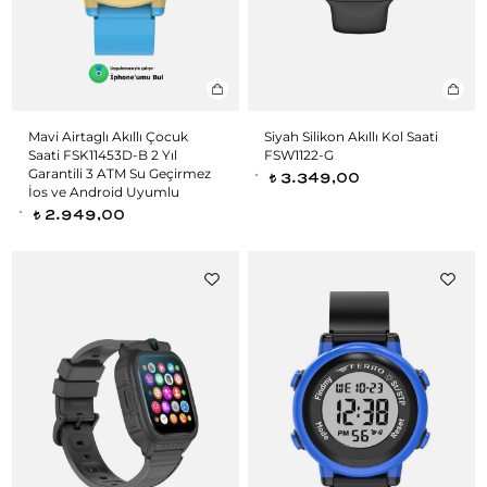
Mavi Airtaglı Akıllı Çocuk
Siyah Silikon Akıllı Kol Saati
Saati FSK11453D-B 2 Yıl
FSW1122-G
Garantili 3 ATM Su Geçirmez
3.349,00
t
İos ve Android Uyumlu
2.949,00
t