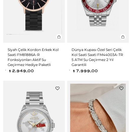
Siyah Çelik Kordon Erkek Kol
Dünya Kupası Özel Seri Çelik
Saati FM81886A-R
Kol Saati Saati FM44003A-TR
Fonksiyonları Aktif Su
5 ATM Su Geçirmez 2 Yıl
Geçirmez Hediye Paketli
Garantili
2.949,00
7.999,00
t
t