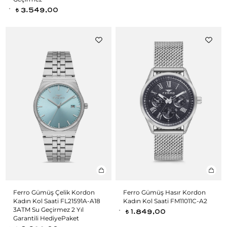
3.549,00
t
Ferro Gümüş Çelik Kordon
Ferro Gümüş Hasır Kordon
Kadın Kol Saati FL21591A-A18
Kadın Kol Saati FM11011C-A2
3ATM Su Geçirmez 2 Yıl
1.849,00
t
Garantili HediyePaket