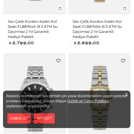
Sarı Çelik Kordon Kadın Kol
Sarı Çelik Kordon Kadın Kol
Saati FL88744A-B 3 ATM Su
Saati FL88745A-B 3 ATM Su
Geçirmez 2 Yıl Garantili
Geçirmez 2 Yıl Garantili
Hediye Paketli
Hediye Paketli
2.799,00
2.699,00
t
t
X
Alışveriş deneyiminizi iyileştirmek için yasal düzenlemelere uygun çerezler
(cookies) kullanıyoruz. Detaylı bilgiye
Gizlilik ve Çerez Politikası
sayfamızdan erişebilirsiniz.