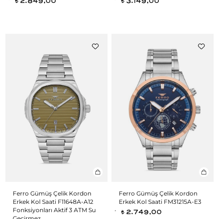
2.849,00
3.149,00
t
t
Ferro Gümüş Çelik Kordon
Ferro Gümüş Çelik Kordon
Erkek Kol Saati F11648A-A12
Erkek Kol Saati FM31215A-E3
Fonksiyonları Aktif 3 ATM Su
2.749,00
t
Geçirmez