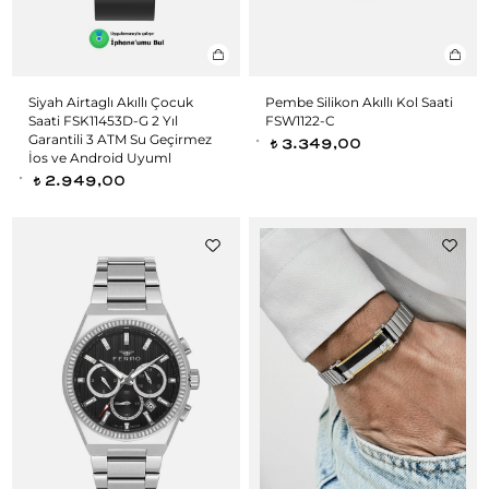
Siyah Airtaglı Akıllı Çocuk
Pembe Silikon Akıllı Kol Saati
Saati FSK11453D-G 2 Yıl
FSW1122-C
Garantili 3 ATM Su Geçirmez
3.349,00
t
İos ve Android Uyuml
2.949,00
t