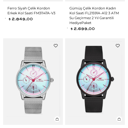
Ferro Siyah Çelik Kordon
Gümüş Çelik Kordon Kadın
Erkek Kol Saati FM31147A-V3
Kol Saati FL21591A-A12 3 ATM
Su Geçirmez 2 Yıl Garantili
2.849,00
t
HediyePaket
2.699,00
t