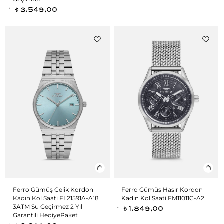
3.549,00
t
Ferro Gümüş Çelik Kordon
Ferro Gümüş Hasır Kordon
Kadın Kol Saati FL21591A-A18
Kadın Kol Saati FM11011C-A2
3ATM Su Geçirmez 2 Yıl
1.849,00
t
Garantili HediyePaket