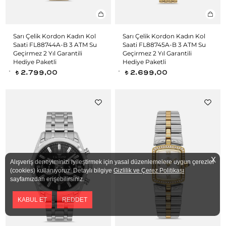
Sarı Çelik Kordon Kadın Kol
Sarı Çelik Kordon Kadın Kol
Saati FL88744A-B 3 ATM Su
Saati FL88745A-B 3 ATM Su
Geçirmez 2 Yıl Garantili
Geçirmez 2 Yıl Garantili
Hediye Paketli
Hediye Paketli
2.799,00
2.699,00
t
t
X
Alışveriş deneyiminizi iyileştirmek için yasal düzenlemelere uygun çerezler
(cookies) kullanıyoruz. Detaylı bilgiye
Gizlilik ve Çerez Politikası
sayfamızdan erişebilirsiniz.