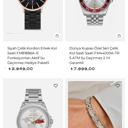
Siyah Çelik Kordon Erkek Kol
Dünya Kupası Özel Seri Çelik
Saati FM81886A-R
Kol Saati Saati FM44003A-TR
Fonksiyonları Aktif Su
5 ATM Su Geçirmez 2 Yıl
Geçirmez Hediye Paketli
Garantili
2.949,00
7.999,00
t
t