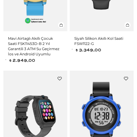
Mavi Airtaglı Akıllı Çocuk
Siyah Silikon Akıllı Kol Saati
Saati FSK11453D-B 2 Yıl
FSW1122-G
Garantili 3 ATM Su Geçirmez
3.349,00
t
İos ve Android Uyumlu
2.949,00
t