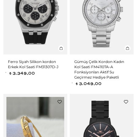
Ferro Siyah Silikon kordon
Gümüş Çelik Kordon Kadın
Erkek Kol Saati FM31307D-J
Kol Saati FM41107A-A
Fonksiyonları Aktif Su
3.349,00
t
Geçirmez Hediye Paketli
3.049,00
t