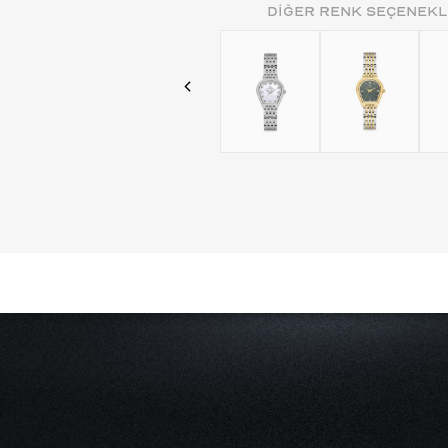
DİĞER RENK SEÇENEKL