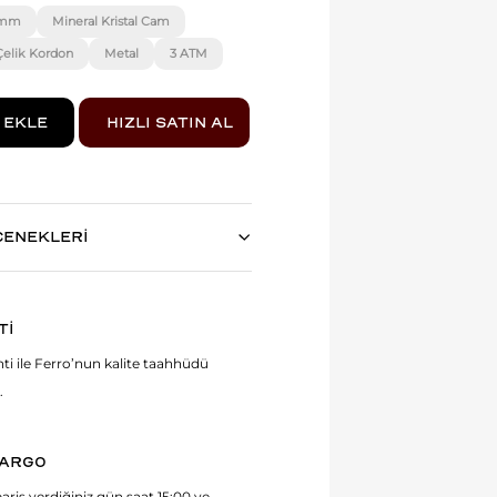
 mm
Mineral Kristal Cam
Çelik Kordon
Metal
3 ATM
ÇENEKLERİ
Tİ
anti ile Ferro’nun kalite taahhüdü
.
KARGO
ariş verdiğiniz gün saat 15:00 ve