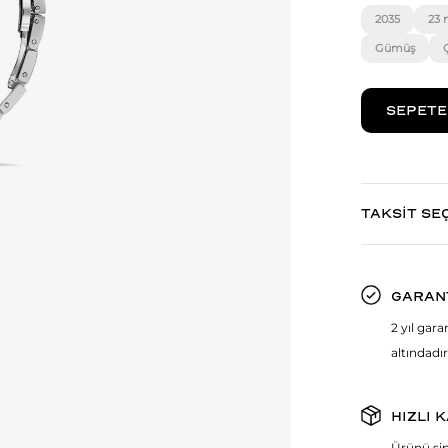
2035
23
Gümüş
TAKSİT SE
GARAN
2 yıl gar
altındadır
HIZLI 
Ürünü sip