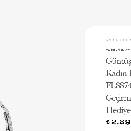
KADIN
>
FER
FL88745A-A
Gümüş 
Kadın K
FL8874
Geçirme
Hediye 
2.69
t