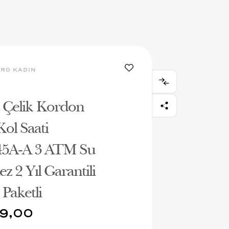
RO KADIN
Çelik Kordon
ol Saati
5A-A 3 ATM Su
z 2 Yıl Garantili
Paketli
9,00