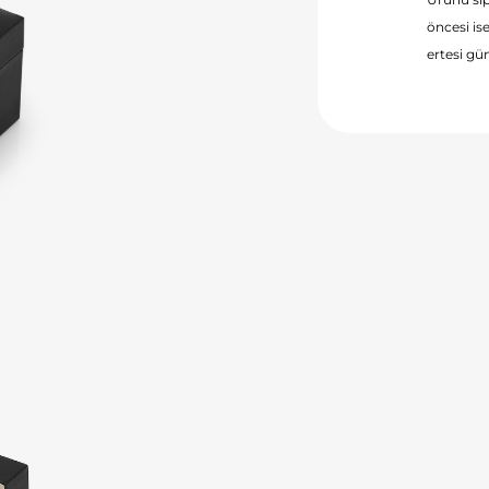
öncesi ise
ertesi gün