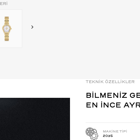
ERİ
TEKNİK ÖZELLİKLER
BİLMENİZ G
EN İNCE AY
MAKİNE TİPİ
2035