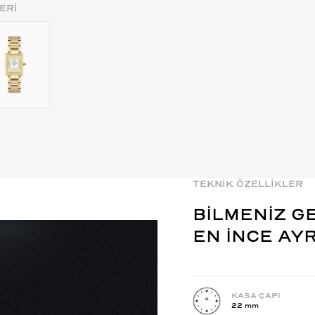
ERİ
TEKNİK ÖZELLİKLER
BİLMENİZ G
EN İNCE AY
KASA ÇAPI
22 mm