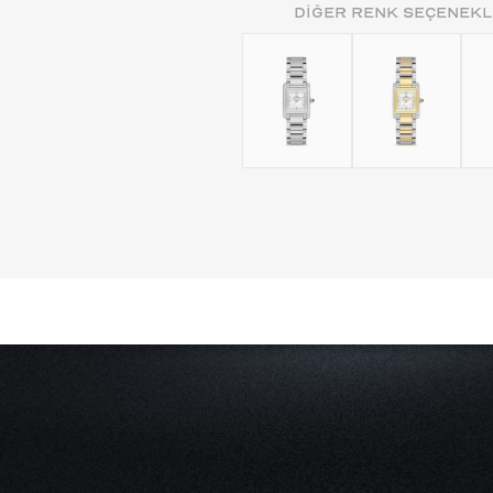
DİĞER RENK SEÇENEKL