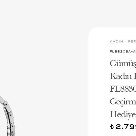
KADIN
>
FER
FL88308A-A
Gümüş 
Kadın K
FL8830
Geçirme
Hediye 
2.79
t