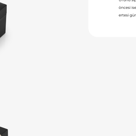
öncesi ise
ertesi gün