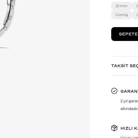
22 mm
Gümüş
TAKSİT SE
GARAN
2 yıl gar
altındadır
HIZLI 
Ürünü sip