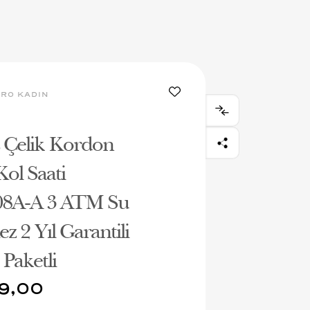
RO KADIN
Çelik Kordon
ol Saati
8A-A 3 ATM Su
z 2 Yıl Garantili
Paketli
9,00