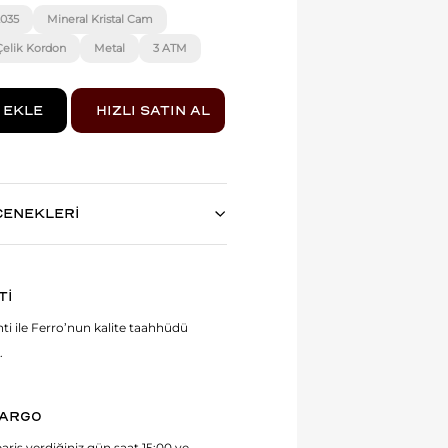
2035
Mineral Kristal Cam
Çelik Kordon
Metal
3 ATM
ÇENEKLERİ
Tİ
anti ile Ferro’nun kalite taahhüdü
.
KARGO
ariş verdiğiniz gün saat 15:00 ve