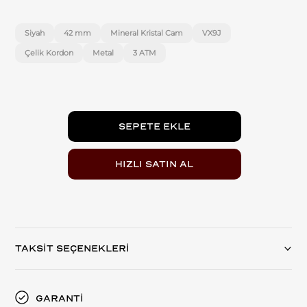
Siyah
42 mm
Mineral Kristal Cam
VX9J
Çelik Kordon
Metal
3 ATM
TAKSİT SEÇENEKLERİ
GARANTİ