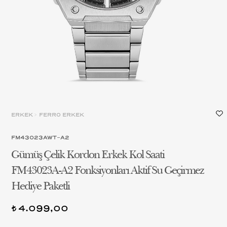
ERKEK
>
FERRO ERKEK
FM43023AWT-A2
Gümüş Çelik Kordon Erkek Kol Saati
FM43023A-A2 Fonksiyonları Aktif Su Geçirmez
Hediye Paketli
4.099,00
t