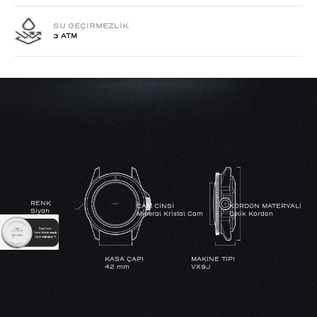
SU GEÇİRMEZLİK
3 ATM
RENK
CAM CİNSİ
KORDON MATERYALİ
Siyah
Mineral Kristal Cam
Çelik Kordon
KASA ÇAPI
MAKİNE TİPİ
42 mm
VX9J