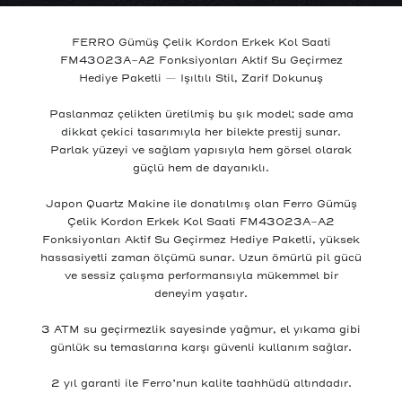
KASA MATERYALİ
SU GEÇİRMEZLİK
Metal
3 ATM
FERRO Gümüş Çelik Kordon Erkek Kol Saati
FM43023A-A2 Fonksiyonları Aktif Su Geçirmez
Hediye Paketli — Işıltılı Stil, Zarif Dokunuş
Paslanmaz çelikten üretilmiş bu şık model; sade ama
dikkat çekici tasarımıyla her bilekte prestij sunar.
Parlak yüzeyi ve sağlam yapısıyla hem görsel olarak
güçlü hem de dayanıklı.
Japon Quartz Makine ile donatılmış olan Ferro Gümüş
Çelik Kordon Erkek Kol Saati FM43023A-A2
Fonksiyonları Aktif Su Geçirmez Hediye Paketli, yüksek
hassasiyetli zaman ölçümü sunar. Uzun ömürlü pil gücü
ve sessiz çalışma performansıyla mükemmel bir
deneyim yaşatır.
3 ATM su geçirmezlik sayesinde yağmur, el yıkama gibi
günlük su temaslarına karşı güvenli kullanım sağlar.
2 yıl garanti ile Ferro’nun kalite taahhüdü altındadır.