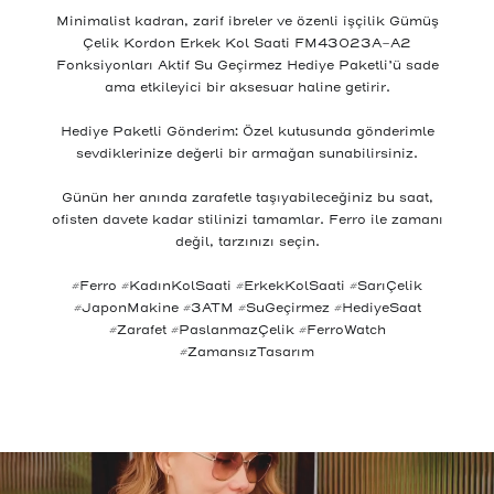
Minimalist kadran, zarif ibreler ve özenli işçilik Gümüş
Çelik Kordon Erkek Kol Saati FM43023A-A2
Fonksiyonları Aktif Su Geçirmez Hediye Paketli’ü sade
ama etkileyici bir aksesuar haline getirir.
Hediye Paketli Gönderim: Özel kutusunda gönderimle
sevdiklerinize değerli bir armağan sunabilirsiniz.
Günün her anında zarafetle taşıyabileceğiniz bu saat,
ofisten davete kadar stilinizi tamamlar. Ferro ile zamanı
değil, tarzınızı seçin.
#Ferro #KadınKolSaati #ErkekKolSaati #SarıÇelik
#JaponMakine #3ATM #SuGeçirmez #HediyeSaat
#Zarafet #PaslanmazÇelik #FerroWatch
#ZamansızTasarım