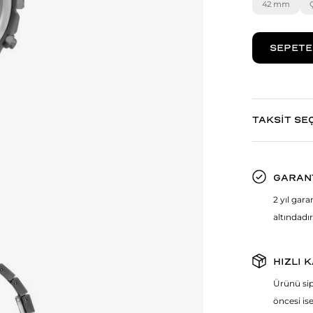
42 mm
TAKSİT SE
GARAN
2 yıl gar
altındadır
HIZLI 
Ürünü sip
öncesi ise