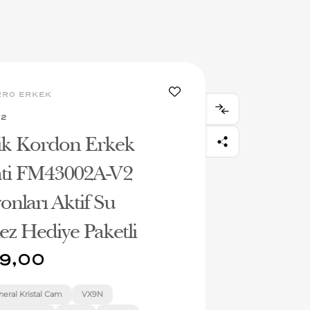
RRO ERKEK
V2
lik Kordon Erkek
ati FM43002A-V2
onları Aktif Su
z Hediye Paketli
9,00
neral Kristal Cam
VX9N