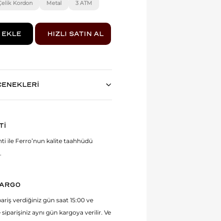
Çelik Kordon
Metal
3 ATM
ÇENEKLERİ
Tİ
anti ile Ferro’nun kalite taahhüdü
.
KARGO
ariş verdiğiniz gün saat 15:00 ve
 siparişiniz aynı gün kargoya verilir. Ve