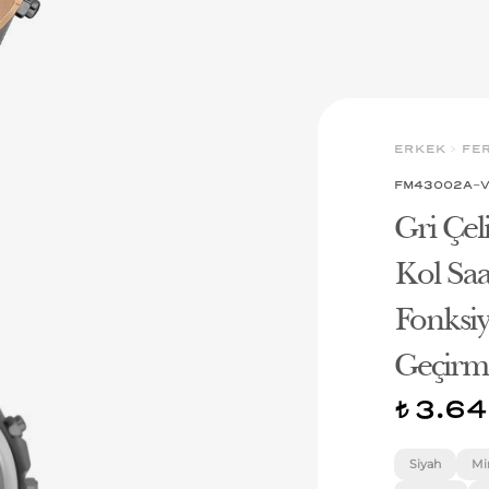
ERKEK
>
FE
FM43002A-
Gri Çe
Kol Sa
Fonksiy
Geçirme
3.64
t
Siyah
Mi