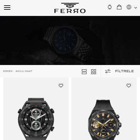
FİLTRELE
ERKEK
>
AKILLI SAAT