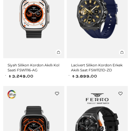
Siyah Silikon Kordon Akıllı Kol
Lacivert Silikon Kordon Erkek
Saati FSW1116-AG
Akıllı Saat FSW1121D-ZD
3.249,00
3.899,00
t
t